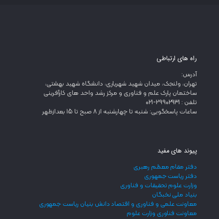
راه های ارتباطی
آدرس:
تهران، ولنجک، میدان شهید شهریاری، دانشگاه شهید بهشتی،
ساختمان پارک علم و فناوری و مرکز رشد واحد های کارآفرینی
تلفن : 29902931-021
ساعات پاسخگویی: شنبه تا چهارشنبه از 8 صبح تا 15 بعدازظهر
پیوند های مفید
دفتر مقام معظم رهبری
دفتر ریاست جمهوری
وزارت علوم تحقیقات و فناوری
بنیاد ملی نخبگان
معاونت علمی و فناوری و اقتصاد دانش بنیان ریاست جمهوری
معاونت فناوری وزارت علوم