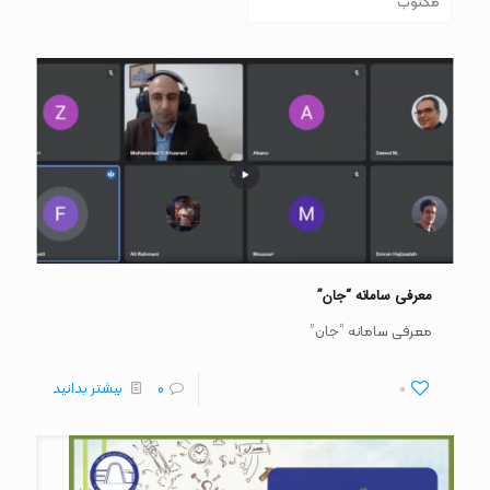
مکتوب
معرفی سامانه “جان”
معرفی سامانه “جان”
0
0
بیشتر بدانید