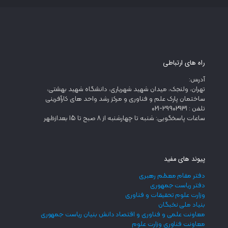
راه های ارتباطی
آدرس:
تهران، ولنجک، میدان شهید شهریاری، دانشگاه شهید بهشتی،
ساختمان پارک علم و فناوری و مرکز رشد واحد های کارآفرینی
تلفن : 29902931-021
ساعات پاسخگویی: شنبه تا چهارشنبه از 8 صبح تا 15 بعدازظهر
پیوند های مفید
دفتر مقام معظم رهبری
دفتر ریاست جمهوری
وزارت علوم تحقیقات و فناوری
بنیاد ملی نخبگان
معاونت علمی و فناوری و اقتصاد دانش بنیان ریاست جمهوری
معاونت فناوری وزارت علوم