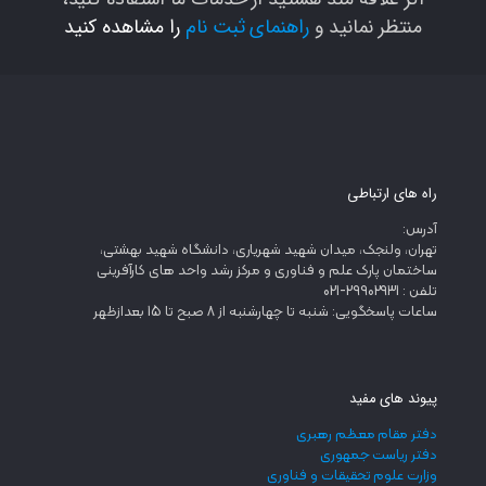
منتظر نمانید و
راهنمای ثبت نام
را مشاهده کنید
راه های ارتباطی
آدرس:
تهران، ولنجک، میدان شهید شهریاری، دانشگاه شهید بهشتی،
ساختمان پارک علم و فناوری و مرکز رشد واحد های کارآفرینی
تلفن : 29902931-021
ساعات پاسخگویی: شنبه تا چهارشنبه از 8 صبح تا 15 بعدازظهر
پیوند های مفید
دفتر مقام معظم رهبری
دفتر ریاست جمهوری
وزارت علوم تحقیقات و فناوری