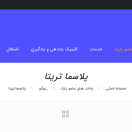
عضو پارک
خدمات
کلینیک یاددهی و یادگیری
اشتغال
پلاسما تریتا
صفحه اصلی
واحد های عضو پارک
_نوآور
پلاسما تریتا