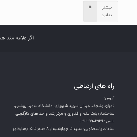
بیشتر
بدانید
اگر علاقه مند هس
راه های ارتباطی
آدرس:
تهران، ولنجک، میدان شهید شهریاری، دانشگاه شهید بهشتی،
ساختمان پارک علم و فناوری و مرکز رشد واحد های کارآفرینی
تلفن : 29902931-021
ساعات پاسخگویی: شنبه تا چهارشنبه از 8 صبح تا 15 بعدازظهر