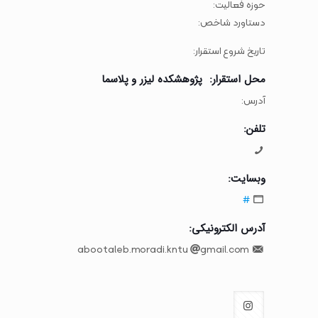
حوزه فعالیت:
دستاورد شاخص:
تاریخ شروع استقرار:
محل استقرار: پژوهشکده لیزر و پلاسما
آدرس:
تلفن:
وبسایت:
#
آدرس الکترونیکی:
gmail.com
abootaleb.moradi.kntu