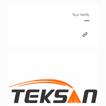
پلاسما تریتا
تکفام سازان طیف نور