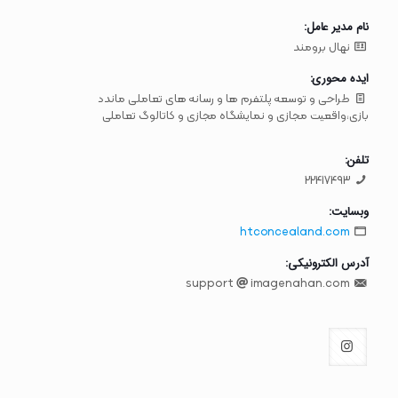
نام مدیر عامل:
نهال برومند
ایده محوری:
طراحی و توسعه پلتفرم ها و رسانه های تعاملی ماندد
بازی،واقعیت مجازی و نمایشگاه مجازی و کاتالوگ تعاملی
تلفن:
22417493
وبسایت:
htconcealand.com
آدرس الکترونیکی:
imagenahan.com
support