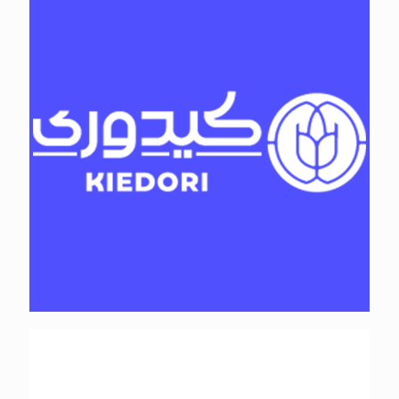
امید کاران سبز اندیش کاسپین
نور نگاران دقیق (اپتیک سازان دقیق)