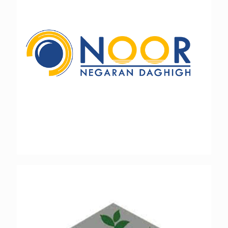
توسعه فناوران سبز کارا (کلینیک بتن سبز)