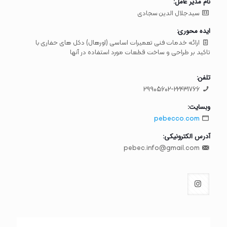
نام مدیر عامل:
سیدجلال الدین سجادی
ایده محوری:
ارائه خدمات فنی تعمیرات اساسی (اورهال) دکل های حفاری با
تاکید بر طراحی و ساخت قطعات مورد استفاده در آنها
تلفن:
29905602-22431766
وبسایت:
pebecco.com
آدرس الکترونیکی:
pebec.info@gmail.com