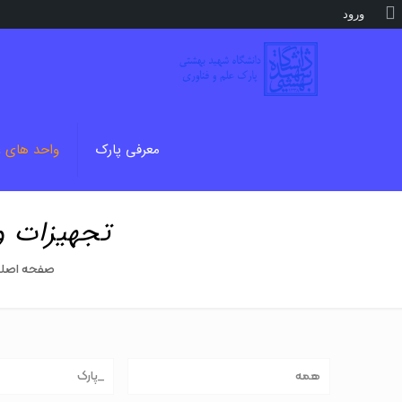
درباره
ورود
وردپرس
معرفی پارک
واحد های 
تجهیزات و
صفحه اصل
همه
_پارک