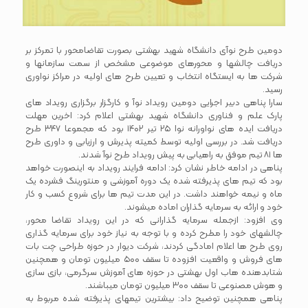
دومین طرح نوآی دانشگاه شهید بهشتی بصورت تقاضامحور با تمرکز بر
دریافت چالشها و محورهای موضوعی مشخص از سمت سازمانها و
شرکت ها به ایستگاه انتخاب و تعیین طرح های اولیه در مراکز نواوری
رسید.
سارا پناهی دبیر اجرایی دومین رویداد نوآ و کارگزار برگزاری رویداد های
پارک علم و فناوری دانشگاه شهید بهشتی اعلام کرد: اخرین مهلت
دریافت ایده های نواورانه نوا ۲۵ تیر ۱۴۰۲ بود که مجموعا ۳۴۷ طرح
دریافت شد. در بررسی اولیه توسط کمیته پذیرش و ارزیابی و داوری طرح
ها ۸۱ تیم موفق به راهیابی به پیش رویداد طرح نوآ شدند.
پناهی در ادامه خاطر نشان کرد: ادامه فرایند رویداد به اینصورت خواهد
بود که تیم های پذیرفته شده یک دوره آموزشی و منتورینگ فشرده یک
ماه و نیمه خواهند داشت. در این مدت تیم ها برای شروع کسب و کار
خود و ارائه به سرمایه گذاران اماده میشوند.
وی افزود: ازجمله سرمایه گذارانی که در این رویداد تقاضا محور،
چالشهای خود را مطرح کرده و با توجه به نیاز خود برای سرمایه گذاری
روی طرح ها اعلام امادگی کردند، شرکت دیوار در حوزه طراحی چت بات
های فروش و واقعیت افزوده تا سقف ۵۰۰ میلیون تومان و همچنین
شتابدهنده هاب اول بهشتی در حوزه های آموزش سرگرمی، بازی سازی
و هوش مصنوعی تا سقف ۳۰۰ میلیون تومان میباشند.
پناهی همچنین توضیح داد: بیشترین تیمهای پذیرفته شده مربوط به