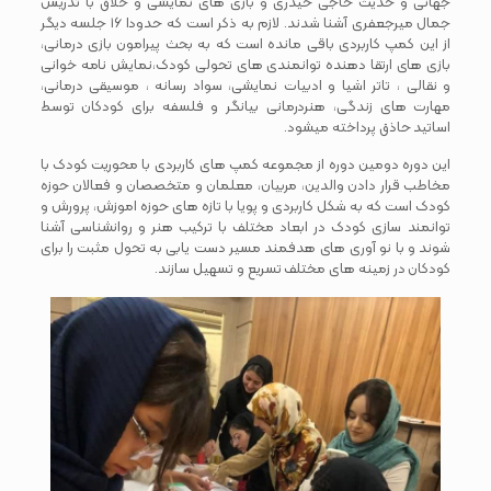
جهانی و حدیث حاجی حیدری و بازی های نمایشی و خلاق با تدریس
جمال میرجعفری آشنا شدند. لازم به ذکر است که حدودا ۱۶ جلسه دیگر
از این کمپ کاربردی باقی مانده است که به بحث پیرامون بازی درمانی،
بازی های ارتقا دهنده توانمندی های تحولی کودک،نمایش نامه خوانی
و نقالی ، تاتر اشیا و ادبیات نمایشی، سواد رسانه ، موسیقی درمانی،
مهارت های زندگی، هنردرمانی بیانگر و فلسفه برای کودکان توسط
اساتید حاذق پرداخته میشود.
این دوره دومین دوره از مجموعه کمپ های کاربردی با محوریت کودک با
مخاطب قرار دادن والدین، مربیان، معلمان و متخصصان و فعالان حوزه
کودک است که به شکل کاربردی و پویا با تازه های حوزه اموزش، پرورش و
توانمند سازی کودک در ابعاد مختلف با ترکیب هنر و روانشناسی آشنا
شوند و با نو آوری های هدفمند مسیر دست یابی به تحول مثبت را برای
کودکان در زمینه های مختلف تسریع و تسهیل سازند.