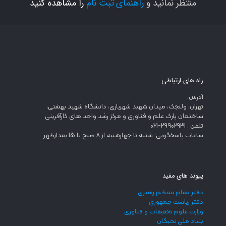
منتظر نمانید و
راهنمای ثبت نام
را مشاهده کنید
راه های ارتباطی
آدرس:
تهران، ولنجک، میدان شهید شهریاری، دانشگاه شهید بهشتی،
ساختمان پارک علم و فناوری و مرکز رشد واحد های کارآفرینی
تلفن : 29902931-021
ساعات پاسخگویی: شنبه تا چهارشنبه از 8 صبح تا 15 بعدازظهر
پیوند های مفید
دفتر مقام معظم رهبری
دفتر ریاست جمهوری
وزارت علوم تحقیقات و فناوری
بنیاد ملی نخبگان