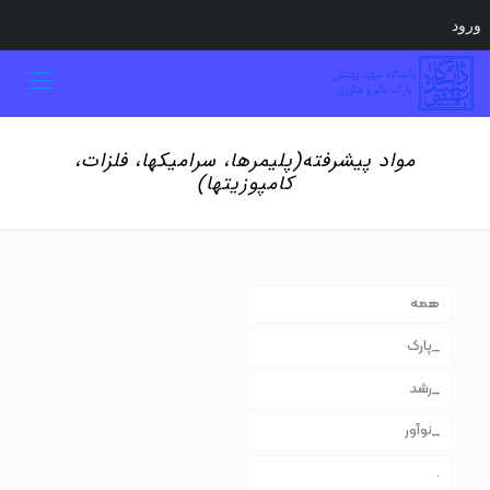
ورود
مواد پیشرفته(پلیمرها، سرامیکها، فلزات،
کامپوزیتها)
همه
_پارک
_رشد
_نوآور
.