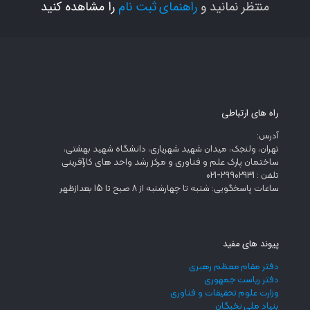
منتظر نمانید و
راهنمای ثبت نام
را مشاهده کنید
راه های ارتباطی
آدرس:
تهران، ولنجک، میدان شهید شهریاری، دانشگاه شهید بهشتی،
ساختمان پارک علم و فناوری و مرکز رشد واحد های کارآفرینی
تلفن : 29902931-021
ساعات پاسخگویی: شنبه تا چهارشنبه از 8 صبح تا 15 بعدازظهر
پیوند های مفید
دفتر مقام معظم رهبری
دفتر ریاست جمهوری
وزارت علوم تحقیقات و فناوری
بنیاد ملی نخبگان