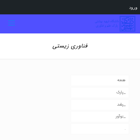
ورود
فناوری زیستی
همه
_پارک
_رشد
_نوآور
.