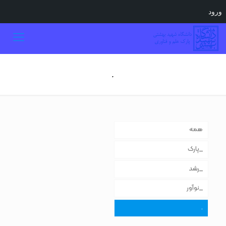
ورود
.
همه
_پارک
_رشد
_نوآور
.