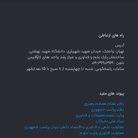
راه های ارتباطی
آدرس:
تهران، ولنجک، میدان شهید شهریاری، دانشگاه شهید بهشتی،
ساختمان پارک علم و فناوری و مرکز رشد واحد های کارآفرینی
تلفن : 29902931-021
ساعات پاسخگویی: شنبه تا چهارشنبه از 8 صبح تا 15 بعدازظهر
پیوند های مفید
دفتر مقام معظم رهبری
دفتر ریاست جمهوری
وزارت علوم تحقیقات و فناوری
بنیاد ملی نخبگان
معاونت علمی و فناوری و اقتصاد دانش بنیان ریاست جمهوری
معاونت فناوری وزارت علوم