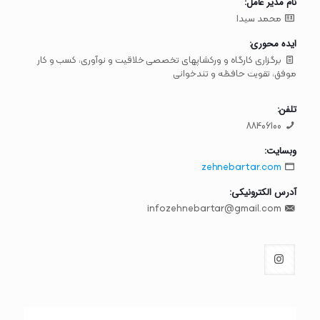
نام مدیر عامل:
محمد سیدا
ایده محوری:
برگزاری کارگاه و ورکشاپ­های تخصصی خلاقیت و نوآوری، کسب و کار
موفق، تقویت حافظه و تندخوانی
تلفن:
88406100
وبسایت:
zehnebartar.com
آدرس الکترونیکی:
infozehnebartar@gmail.com