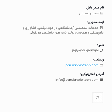
نام مدیر عامل:
حسام شعبانی
ایده محوری:
خدمات تشخیصی آزمایشگاهی در حوزه پزشکی، کشاورزی و
دامپزشکی و همچنین تولید کیت های تشخیص مولکولی
تلفن:
22431744 22406727
وبسایت:
parsianbiotech.com
آدرس الکترونیکی:
info@parsianbiotech.com