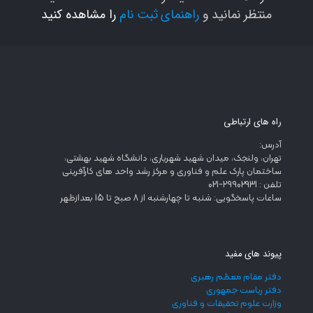
منتظر نمانید و
راهنمای ثبت نام
را مشاهده کنید
راه های ارتباطی
آدرس:
تهران، ولنجک، میدان شهید شهریاری، دانشگاه شهید بهشتی،
ساختمان پارک علم و فناوری و مرکز رشد واحد های کارآفرینی
تلفن : 29902931-021
ساعات پاسخگویی: شنبه تا چهارشنبه از 8 صبح تا 15 بعدازظهر
پیوند های مفید
دفتر مقام معظم رهبری
دفتر ریاست جمهوری
وزارت علوم تحقیقات و فناوری