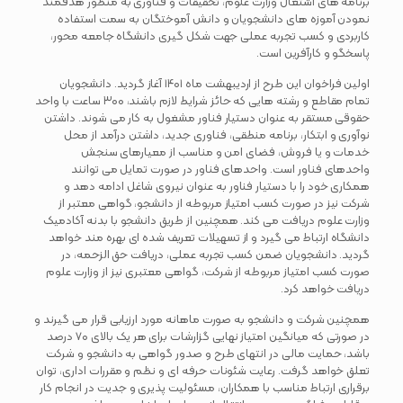
برنامه های اشتغال وزارت علوم، تحقیقات و فناوری به منظور هدفمند
نمودن آموزه های دانشجویان و دانش آموختگان به سمت استفاده
کاربردی و کسب تجربه عملی جهت شکل گیری دانشگاه جامعه محور،
پاسخگو و کارآفرین است.
اولین فراخوان این طرح از اردیبهشت ماه ۱۴۰۱ آغاز گردید. دانشجویان
تمام مقاطع و رشته هایی که حائز شرایط لازم باشند، ۳۰۰ ساعت با واحد
حقوقی مستقر به عنوان دستیار فناور مشغول به کار می شوند. داشتن
نوآوری و ابتکار، برنامه منطقی، فناوری جدید، داشتن درآمد از محل
خدمات و یا فروش، فضای امن و مناسب از معیارهای سنجش
واحدهای فناور است. واحدهای فناور در صورت تمایل می توانند
همکاری خود را با دستیار فناور به عنوان نیروی شاغل ادامه دهد و
شرکت نیز در صورت کسب امتیاز مربوطه از دانشجو، گواهی معتبر از
وزارت علوم دریافت می کند. همچنین از طریق دانشجو با بدنه آکادمیک
دانشگاه ارتباط می گیرد و از تسهیلات تعریف شده ای بهره مند خواهد
گردید. دانشجویان ضمن کسب تجربه عملی، دریافت حق الزحمه، در
صورت کسب امتیاز مربوطه از شرکت، گواهی معتبری نیز از وزارت علوم
دریافت خواهد کرد.
همچنین شرکت و دانشجو به صورت ماهانه مورد ارزیابی قرار می گیرند و
در صورتی که میانگین امتیاز نهایی گزارشات برای هر یک بالای ۷۰ درصد
باشد، حمایت مالی در انتهای طرح و صدور گواهی به دانشجو و شرکت
تعلق خواهد گرفت. رعایت شئونات حرفه ای و نظم و مقررات اداری، توان
برقراری ارتباط مناسب با همکاران، مسئولیت پذیری و جدیت در انجام کار