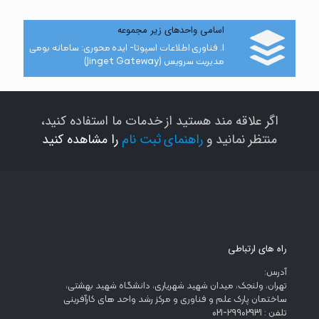
اسامی واحدهای زیر مجموعه
1. فناوری اطلاعات اسپوتا- ایده محوری: سامانه بومی
مدیریت سرویس (Jinget Gateway)
اگر علاقه مند هستید از خدمات ما استفاده کنید،
منتظر نمانید و
راهنمای ثبت نام
را مشاهده کنید
راه های ارتباطی
آدرس:
تهران، ولنجک، میدان شهید شهریاری، دانشگاه شهید بهشتی،
ساختمان پارک علم و فناوری و مرکز رشد واحد های کارآفرینی
تلفن : 29902931-021