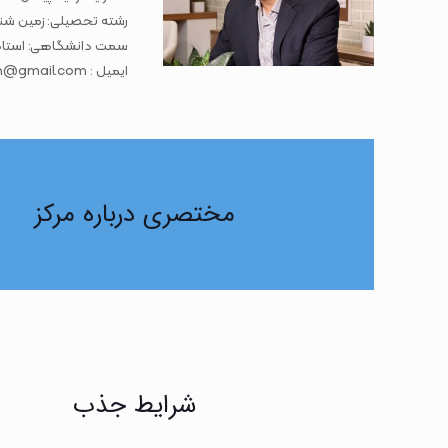
رشته تحصیلی: زمین شن
سمت دانشگاهی: استادی
ایمیل : yaser.nikpeyman@gmail.com
مختصری درباره مرکز
شرایط جذب