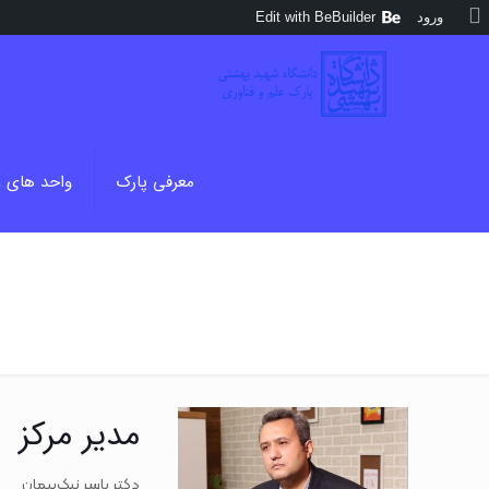
درباره
ورود
Edit with BeBuilder
وردپرس
معرفی پارک
واحد های 
مدیر مرکز
دکتر یاسر نیک‌پیمان