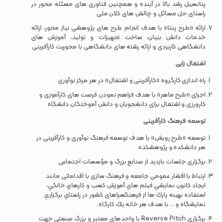
پتانسیل رشد بالا در آینده و همچنین فناوری های مسئله محور در
راستای حل مسائل و چالش های کلان ملی
ارائه «طرح پنتا» با هدف انجام طرح های پژوهشی نیاز محور، ارائه
خدمات دانش بنیان، ساخت تجهیزات و تولید، آموزش های
دانشگاهی کاربردی و ارائه رشته های دانشگاهی با محوریت کارآفرینی
اشتغال زایی
راه اندازی کارگروه «کارآفرینی و اشتغال» در هر مرکز نوآوری
اجرای «طرح ماهر» با هدف فراهم نمودن فرصت های کارآموزی و
کارورزی و اشتغال برای دانشجویان و دانش آموختگان دانشگاه
توسعه فرهنگ کارآفرینی
توسعه «طرح رویش» با هدف توسعه فرهنگ نوآوری و کارآفرینی در
هر دانشکده و پژوهشکده
برگزاری جلسات بازدید از صنایع بزرگ و مؤسسات اجتماعی
ارتباط با اقشار عمومی جامعه و فرهنگ سازی با اقداماتی مانند
ايجاد كانون نمايشي فيلم هاي آموزش كسب و كارهاي خانگي،
استفاده بهينه پارك ها از فرهنگسراهای کشور در راستاي برگزاري
نمايشگاه و ... با هدف هر خانه يك كارگاه.
برگزاری Reverse Pitch با واحدهای معتبر و بزرگ صنعتی جهت