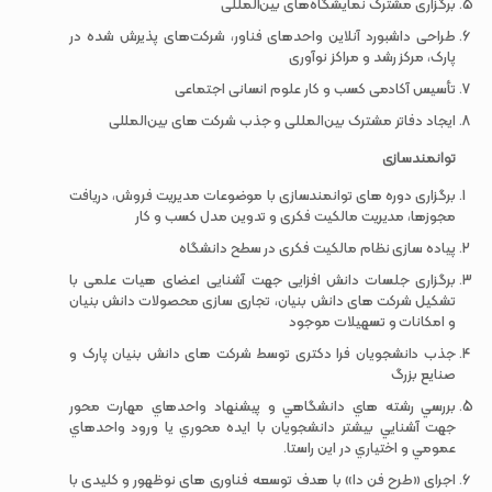
برگزاری مشترک نمایشگاه‌های بین‌المللی
طراحی داشبورد آنلاین واحدهای فناور، شرکت‌های پذیرش شده در
پارک، مرکز رشد و مراکز نوآوری
تأسیس آکادمی کسب و کار علوم انسانی اجتماعی
ایجاد دفاتر مشترک بین‌المللی و جذب شرکت های بین‌المللی
توانمندسازی
برگزاری دوره های توانمندسازی با موضوعات مدیریت فروش، دریافت
مجوزها، مدیریت مالکیت فکری و تدوین مدل کسب و کار
پیاده سازی نظام مالکیت فکری در سطح دانشگاه
برگزاری جلسات دانش افزایی جهت آشنایی اعضای هیات علمی با
تشکیل شرکت های دانش بنیان، تجاری سازی محصولات دانش بنیان
و امکانات و تسهیلات موجود
جذب دانشجویان فرا دکتری توسط شرکت های دانش بنیان پارک و
صنایع بزرگ
بررسي رشته هاي دانشگاهي و پيشنهاد واحدهاي مهارت محور
جهت آشنايي بيشتر دانشجويان با ايده محوري يا ورود واحدهاي
عمومي و اختياري در اين راستا.
اجرای «طرح فن دا» با هدف توسعه فناوری های نوظهور و کلیدی با